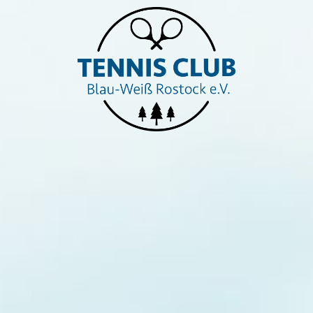
Startseite
Unser Verein
Training & Spielbetrieb
Online - Platzbuchung und Belegung
Feriencamp